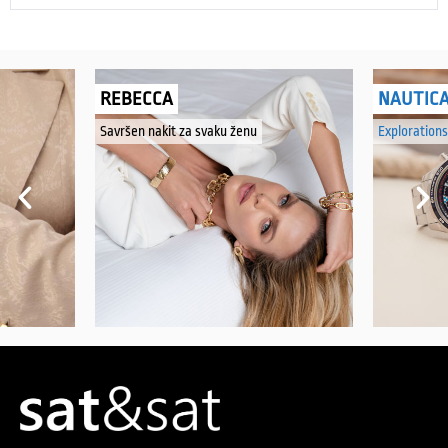
REBECCA
NAUTIC
Savršen nakit za svaku ženu
Explorations