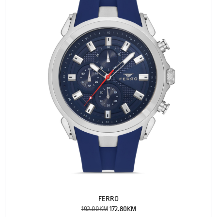
FERRO
192.00
KM
172.80
KM