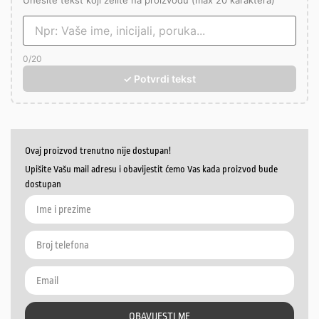
Unesite tekst koji želite na proizvodu (max 20 karaktera)
0
/20
✓ Potvrdi tekst
Ovaj proizvod trenutno nije dostupan!
Upišite Vašu mail adresu i obavijestit ćemo Vas kada proizvod bude
dostupan
OBAVIJESTI ME