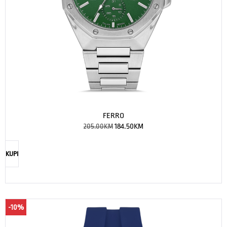
FERRO
205.00
KM
184.50
KM
KUPI
-10%