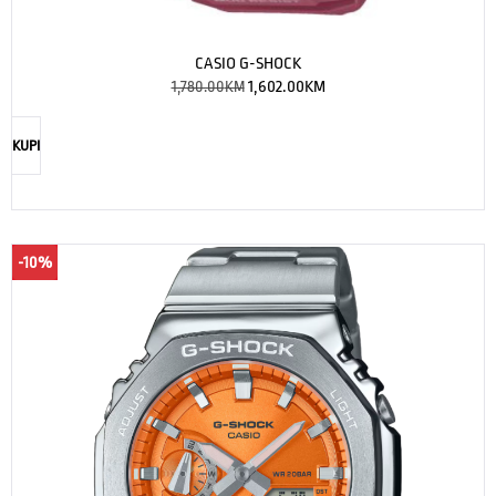
CASIO G-SHOCK
1,780.00
KM
1,602.00
KM
KUPI
-10%