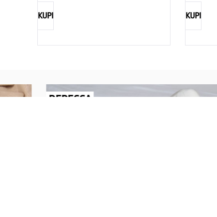
KUPI
KUPI
REBECCA
Savršen nakit za svaku ženu