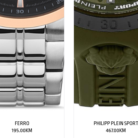
FERRO
PHILIPP PLEIN SPOR
195.00
KM
467.00
KM