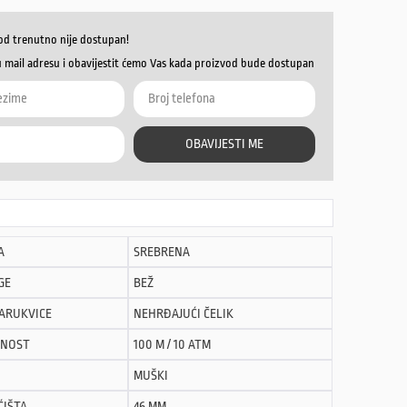
od trenutno nije dostupan!
u mail adresu i obavijestit ćemo Vas kada proizvod bude dostupan
OBAVIJESTI ME
A
SREBRENA
GE
BEŽ
NARUKVICE
NEHRĐAJUĆI ČELIK
NOST
100 M / 10 ATM
MUŠKI
ĆIŠTA
46 MM