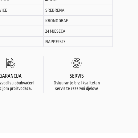
VICE
SREBRENA
KRONOGRAF
24 MJESECA
NAPP39S27
GARANCIJA
SERVIS
izvodi su obuhvaćeni
Osiguran je brz i kvalitetan
cijom proizvođača.
servis te rezervni djelove