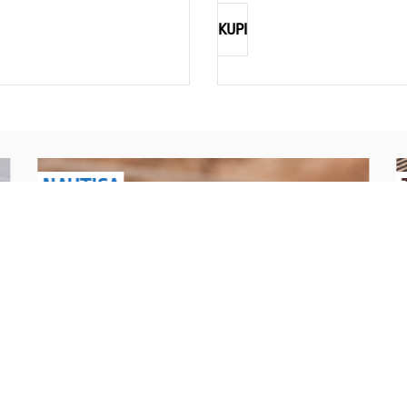
KUPI
NAUTICA
Explorations have no limits
I