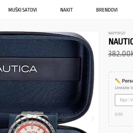
MUŠKI SATOVI
NAKIT
BRENDOVI
NAPP39S27
NAUTIC
382.00
✏️ Perso
Unesite t
0
/20