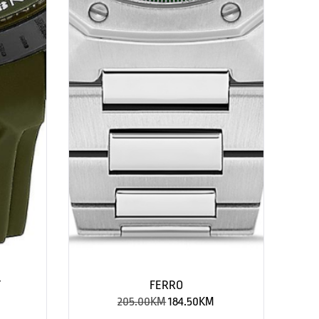
T
FERRO
205.00
KM
184.50
KM