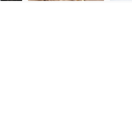
PRATITE NAS
KUPI ONLINE
Ženski satovi
Muški satovi
Nakit
Novo
Akcija
INFORMACIJE