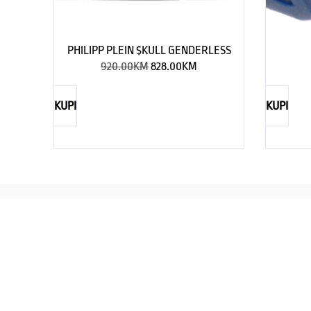
PHILIPP PLEIN $KULL GENDERLESS
920.00
KM
828.00
KM
KUPI
KUPI
REBECCA
Savršen nakit za svaku ženu