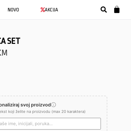
NOVO
AKCIJA
A SET
KM
naliziraj svoj proizvod
ekst koji želite na proizvodu (max 20 karaktera)