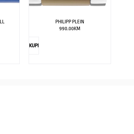
LL
PHILIPP PLEIN
990.00
KM
KUPI
TIMEX
CASIO
straži eleganciju za njega
Savršenst