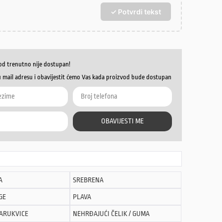
✓ Potvrdi tekst
od trenutno nije dostupan!
u mail adresu i obavijestit ćemo Vas kada proizvod bude dostupan
OBAVIJESTI ME
A
SREBRENA
GE
PLAVA
NARUKVICE
NEHRĐAJUĆI ČELIK / GUMA