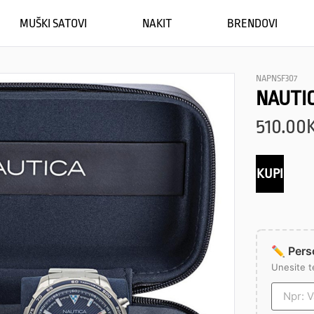
MUŠKI SATOVI
NAKIT
BRENDOVI
NAPNSF307
NAUTIC
510.00
KUPI
✏️ Perso
Unesite t