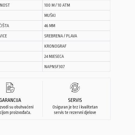
NOST
100 M / 10 ATM
MUŠKI
ĆIŠTA
46 MM
VICE
SREBRENA / PLAVA
KRONOGRAF
24 MJESECA
NAPNSF307
GARANCIJA
SERVIS
izvodi su obuhvaćeni
Osiguran je brz i kvalitetan
cijom proizvođača.
servis te rezervni djelove