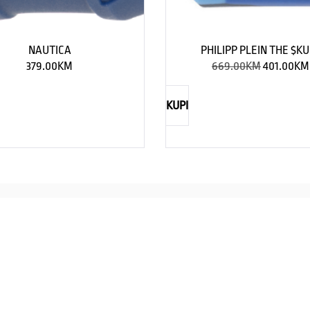
NAUTICA
PHILIPP PLEIN THE $KU
379.00
KM
669.00
KM
401.00
KM
KUPI
NAUTICA
Explorations have no limits
I