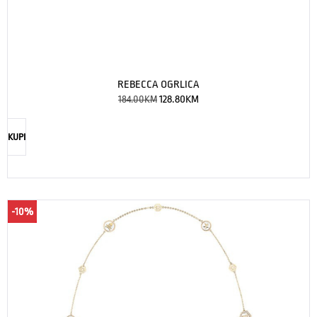
REBECCA OGRLICA
184.00
KM
128.80
KM
KUPI
-10%