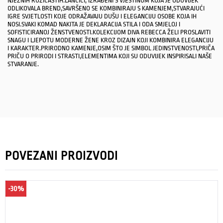
NJEŽNIH RUŽIČASTIH.LANČIĆI, IZRAĐENI S VJEŠTINOM KOJA JE ODUVIJEK
ODLIKOVALA BREND,SAVRŠENO SE KOMBINIRAJU S KAMENJEM,STVARAJUĆI
IGRE SVJETLOSTI KOJE ODRAŽAVAJU DUŠU I ELEGANCIJU OSOBE KOJA IH
NOSI.SVAKI KOMAD NAKITA JE DEKLARACIJA STILA I ODA SMJELOJ I
SOFISTICIRANOJ ŽENSTVENOSTI.KOLEKCIJOM DIVA REBECCA ŽELI PROSLAVITI
SNAGU I LJEPOTU MODERNE ŽENE KROZ DIZAJN KOJI KOMBINIRA ELEGANCIJU
I KARAKTER.PRIRODNO KAMENJE,OSIM ŠTO JE SIMBOL JEDINSTVENOSTI,PRIČA
PRIČU O PRIRODI I STRASTI,ELEMENTIMA KOJI SU ODUVIJEK INSPIRISALI NAŠE
STVARANJE.
POVEZANI PROIZVODI
-30%