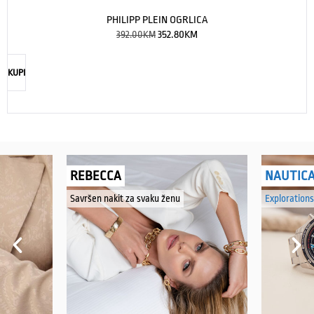
PHILIPP PLEIN OGRLICA
392.00
KM
352.80
KM
KUPI
REBECCA
NAUTIC
Savršen nakit za svaku ženu
Explorations