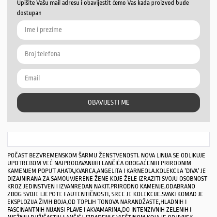
Upišite Vašu mail adresu i obavijestit ćemo Vas kada proizvod bude
dostupan
OBAVIJESTI ME
POČAST BEZVREMENSKOM ŠARMU ŽENSTVENOSTI. NOVA LINIJA SE ODLIKUJE
UPOTREBOM VEĆ NAJPRODAVANIJIH LANČIĆA OBOGAĆENIH PRIRODNIM
KAMENJEM POPUT AHATA,KVARCA,ANGELITA I KARNEOLA.KOLEKCIJA ‘
DIVA
‘ JE
DIZAJNIRANA ZA SAMOUVJERENE ŽENE KOJE ŽELE IZRAZITI SVOJU OSOBNOST
KROZ JEDINSTVEN I IZVANREDAN NAKIT.PRIRODNO KAMENJE,ODABRANO
ZBOG SVOJE LJEPOTE I AUTENTIČNOSTI, SRCE JE KOLEKCIJE.SVAKI KOMAD JE
EKSPLOZIJA ŽIVIH BOJA,OD TOPLIH TONOVA NARANDŽASTE,HLADNIH I
FASCINANTNIH NIJANSI PLAVE I AKVAMARINA,DO INTENZIVNIH ZELENIH I