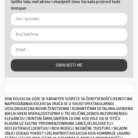
Upišite Vašu mail adresu i obavijestit ćemo Vas kada proizvod bude
dostupan
OBAVIJESTI ME
DIVA KOLEKCIJA: GDJE SE KARAKTER SUSREĆE SA ŽENSTVENOŠĆU.REBECCINA
NAJPRODAVANIJA KOLEKCIJA VRAĆA SE U SVOJOJ SPEKTAKULARNOJ
VIZIJI,OBOGAĆENA NOVIM ŽENSTVENIM I ROMANTIČNIM DETALJIMA.UVOĐENJE
BIJELIH KREM ​​BISERA,DOSTUPNIH U TRI VELIČINE,DONOSI BEZVREMENSKU
ELEGANCIJU I BONTON ŠARM,SAVRŠEN ZA ONE KOJI VOLE DA SE ISTIČU
KLASOM.UZ KULTNE PREDIMENZIONIRANE LANCE,VELIKI,SVIJETLI I
REFLEKTIRAJUĆI,DEBITUJU I NOVI MODELI: NEOBIČNE TEKSTURE I SKLADNI
OBLICI DODAJU POKRET I DELIKATNOST.KOLEKCIJA KOJA KOMBINUJE LAGANU