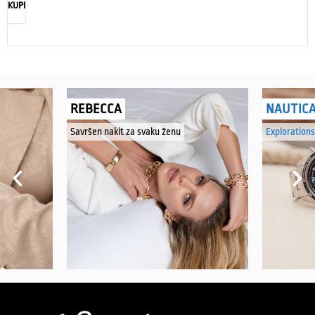
KUPI
REBECCA
NAUTIC
Savršen nakit za svaku ženu
Explorations