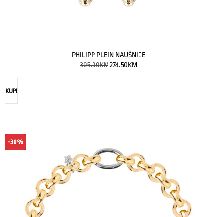
PHILIPP PLEIN NAUŠNICE
305.00
KM
274.50
KM
KUPI
-30%