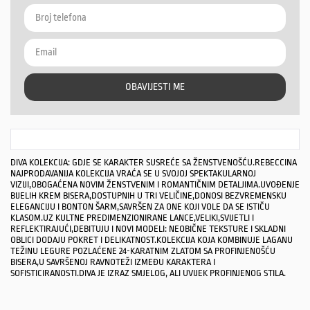
OBAVIJESTI ME
DIVA KOLEKCIJA: GDJE SE KARAKTER SUSREĆE SA ŽENSTVENOŠĆU.REBECCINA
NAJPRODAVANIJA KOLEKCIJA VRAĆA SE U SVOJOJ SPEKTAKULARNOJ
VIZIJI,OBOGAĆENA NOVIM ŽENSTVENIM I ROMANTIČNIM DETALJIMA.UVOĐENJE
BIJELIH KREM ​​BISERA,DOSTUPNIH U TRI VELIČINE,DONOSI BEZVREMENSKU
ELEGANCIJU I BONTON ŠARM,SAVRŠEN ZA ONE KOJI VOLE DA SE ISTIČU
KLASOM.UZ KULTNE PREDIMENZIONIRANE LANCE,VELIKI,SVIJETLI I
REFLEKTIRAJUĆI,DEBITUJU I NOVI MODELI: NEOBIČNE TEKSTURE I SKLADNI
OBLICI DODAJU POKRET I DELIKATNOST.KOLEKCIJA KOJA KOMBINUJE LAGANU
TEŽINU LEGURE POZLAĆENE 24-KARATNIM ZLATOM SA PROFINJENOŠĆU
BISERA,U SAVRŠENOJ RAVNOTEŽI IZMEĐU KARAKTERA I
SOFISTICIRANOSTI.DIVA JE IZRAZ SMJELOG, ALI UVIJEK PROFINJENOG STILA.