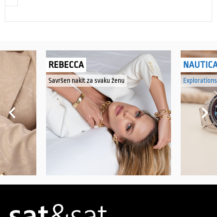
REBECCA
NAUTIC
Savršen nakit za svaku ženu
Explorations