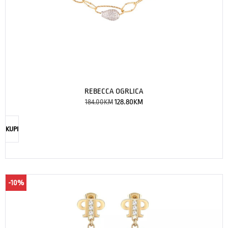
REBECCA OGRLICA
184.00
KM
128.80
KM
KUPI
-10%