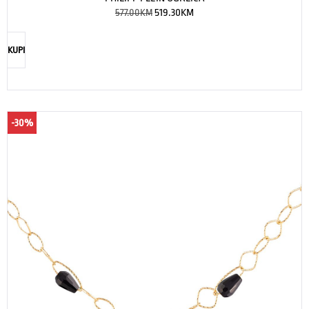
577.00
KM
519.30
KM
KUPI
-30%