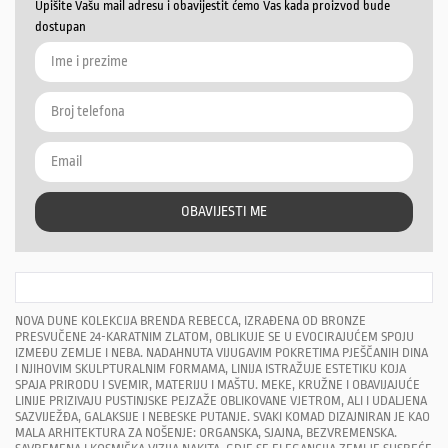
Upišite Vašu mail adresu i obavijestit ćemo Vas kada proizvod bude
dostupan
OBAVIJESTI ME
NOVA DUNE KOLEKCIJA BRENDA REBECCA, IZRAĐENA OD BRONZE
PRESVUČENE 24-KARATNIM ZLATOM, OBLIKUJE SE U EVOCIRAJUĆEM SPOJU
IZMEĐU ZEMLJE I NEBA. NADAHNUTA VIJUGAVIM POKRETIMA PJEŠČANIH DINA
I NJIHOVIM SKULPTURALNIM FORMAMA, LINIJA ISTRAŽUJE ESTETIKU KOJA
SPAJA PRIRODU I SVEMIR, MATERIJU I MAŠTU. MEKE, KRUŽNE I OBAVIJAJUĆE
LINIJE PRIZIVAJU PUSTINJSKE PEJZAŽE OBLIKOVANE VJETROM, ALI I UDALJENA
SAZVIJEŽĐA, GALAKSIJE I NEBESKE PUTANJE. SVAKI KOMAD DIZAJNIRAN JE KAO
MALA ARHITEKTURA ZA NOŠENJE: ORGANSKA, SJAJNA, BEZVREMENSKA.