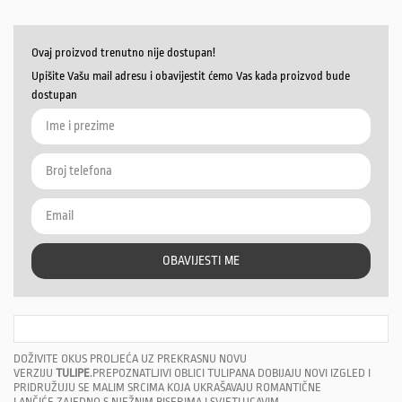
Ovaj proizvod trenutno nije dostupan!
Upišite Vašu mail adresu i obavijestit ćemo Vas kada proizvod bude
dostupan
OBAVIJESTI ME
DOŽIVITE OKUS PROLJEĆA UZ PREKRASNU NOVU
VERZIJU
TULIPE
.PREPOZNATLJIVI OBLICI TULIPANA DOBIJAJU NOVI IZGLED I
PRIDRUŽUJU SE MALIM SRCIMA KOJA UKRAŠAVAJU ROMANTIČNE
LANČIĆE,ZAJEDNO S NJEŽNIM BISERIMA I SVJETLUCAVIM