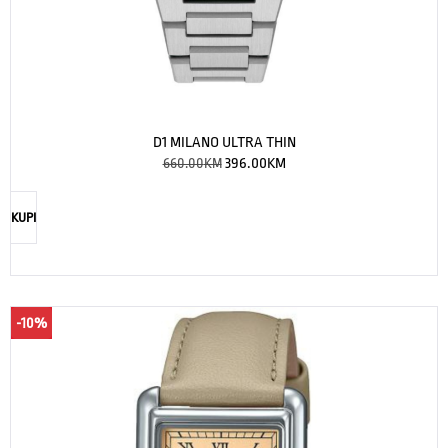
D1 MILANO ULTRA THIN
660.00
KM
396.00
KM
KUPI
-10%