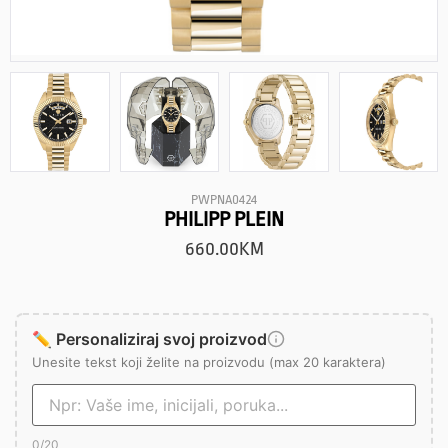
PWPNA0424
PHILIPP PLEIN
660.00
KM
✏️ Personaliziraj svoj proizvod
Unesite tekst koji želite na proizvodu (max 20 karaktera)
0
/20