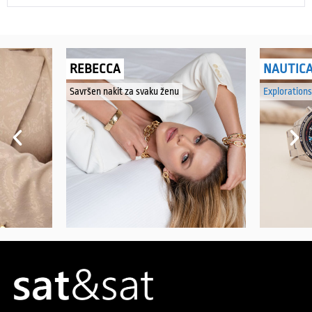
REBECCA
NAUTIC
Savršen nakit za svaku ženu
Explorations