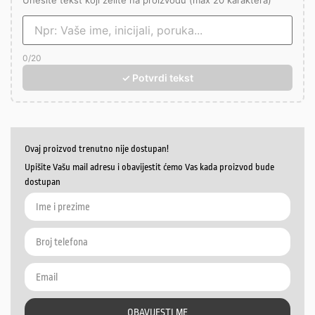
Unesite tekst koji želite na proizvodu (max 20 karaktera)
0
/20
✓ Potvrdi tekst
Ovaj proizvod trenutno nije dostupan!
Upišite Vašu mail adresu i obavijestit ćemo Vas kada proizvod bude
dostupan
OBAVIJESTI ME