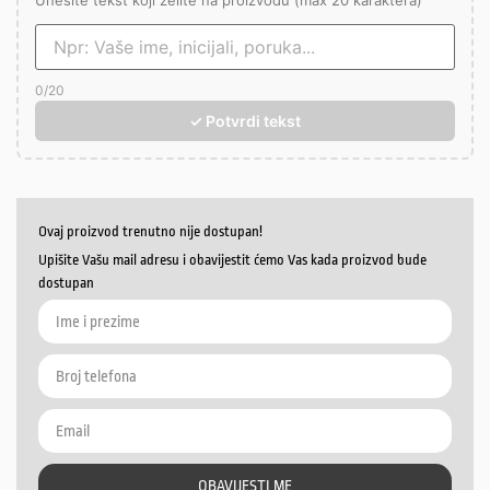
Unesite tekst koji želite na proizvodu (max 20 karaktera)
0
/20
✓ Potvrdi tekst
Ovaj proizvod trenutno nije dostupan!
Upišite Vašu mail adresu i obavijestit ćemo Vas kada proizvod bude
dostupan
OBAVIJESTI ME