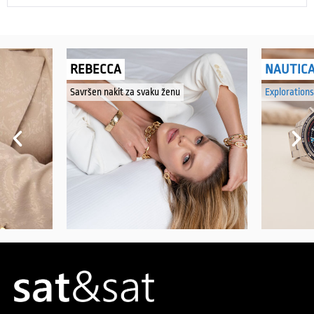
REBECCA
NAUTIC
Savršen nakit za svaku ženu
Explorations