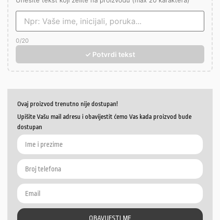
Unesite tekst koji želite na proizvodu (max 20 karaktera)
0
/20
✓ Potvrdi tekst
Ovaj proizvod trenutno nije dostupan!
Upišite Vašu mail adresu i obavijestit ćemo Vas kada proizvod bude
dostupan
OBAVIJESTI ME