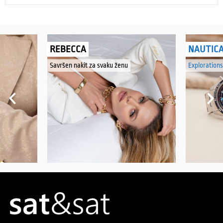
REBECCA
NAUTIC
Savršen nakit za svaku ženu
Explorations