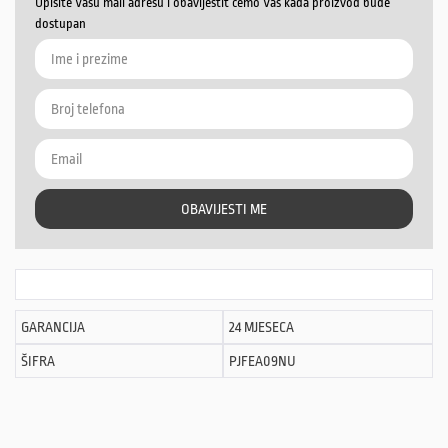
Upišite Vašu mail adresu i obavijestit ćemo Vas kada proizvod bude
dostupan
OBAVIJESTI ME
GARANCIJA
24 MJESECA
ŠIFRA
PJFEA09NU