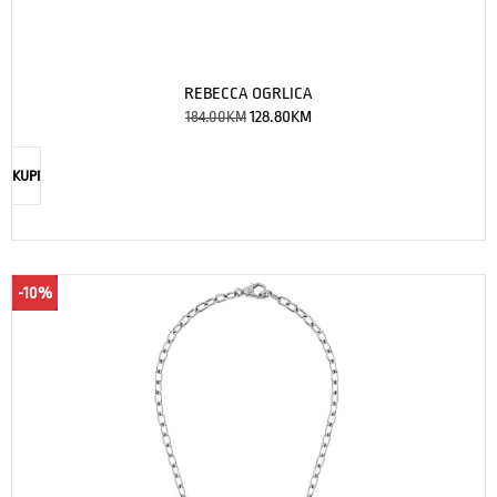
REBECCA OGRLICA
184.00
KM
128.80
KM
KUPI
-10%