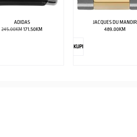
ADIDAS
JACQUES DU MANOI
245.00
KM
171.50
KM
489.00
KM
KUPI
NAUTICA
Explorations have no limits
I