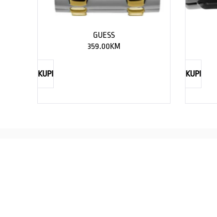
GUESS
359.00
KM
KUPI
KUPI
REBECCA
Savršen nakit za svaku ženu