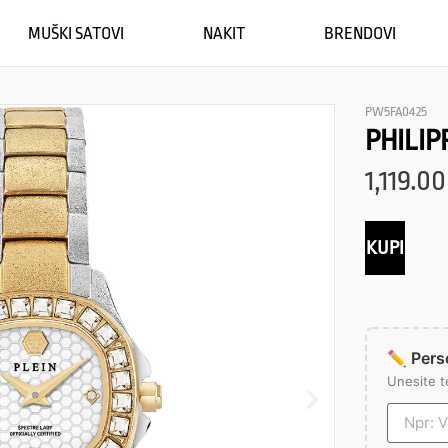
MUŠKI SATOVI
NAKIT
BRENDOVI
PW5FA0425
PHILIP
1,119.00
KUPI
✏️ Perso
Unesite t