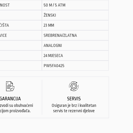
NOST
50 M / 5 ATM
ŽENSKI
ĆIŠTA
23 MM
VICE
SREBRENA/ZLATNA
ANALOGNI
24 MJESECA
PW5FA0425
GARANCIJA
SERVIS
izvodi su obuhvaćeni
Osiguran je brz i kvalitetan
cijom proizvođača.
servis te rezervni djelove