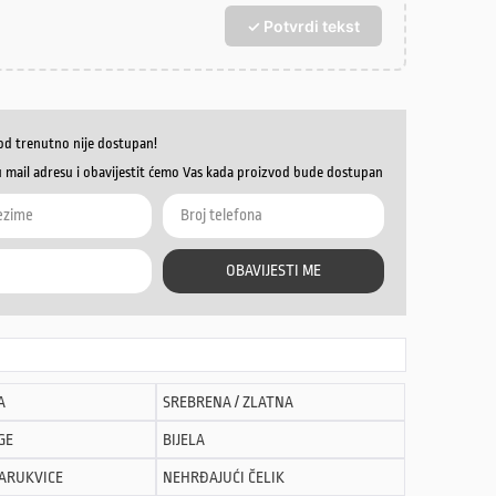
✓ Potvrdi tekst
od trenutno nije dostupan!
u mail adresu i obavijestit ćemo Vas kada proizvod bude dostupan
OBAVIJESTI ME
A
SREBRENA / ZLATNA
GE
BIJELA
NARUKVICE
NEHRĐAJUĆI ČELIK