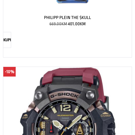
PHILIPP PLEIN THE $KULL
669.00
KM
401.00
KM
KUPI
-10%