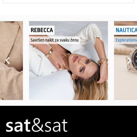
REBECCA
NAUTIC
Savršen nakit za svaku ženu
Explorations