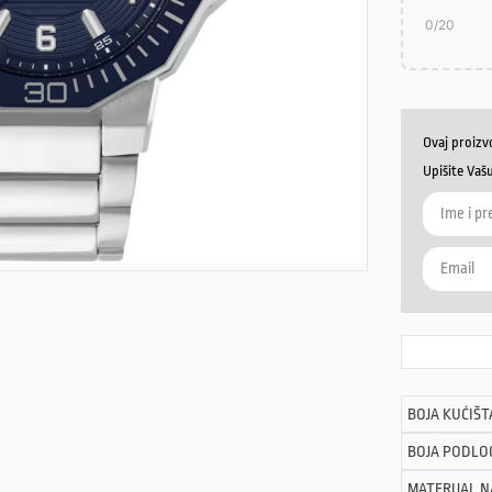
0
/20
Ovaj proizv
Upišite Vaš
BOJA KUĆIŠT
BOJA PODLO
MATERIJAL 