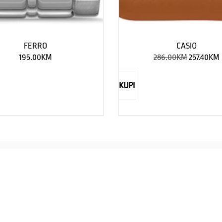
FERRO
CASIO
195.00
KM
286.00
KM
257.40
KM
KUPI
NAUTICA
Explorations have no limits
I