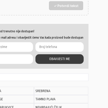
✓ Potvrdi tekst
od trenutno nije dostupan!
u mail adresu i obavijestit ćemo Vas kada proizvod bude dostupan
OBAVIJESTI ME
A
SREBRENA
GE
TAMNO PLAVA
NARUKVICE
NEHRĐAJUĆI ČELIK