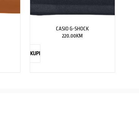
CASIO G-SHOCK
220.00
KM
KUPI
TIMEX
CASIO
straži eleganciju za njega
Savršenst