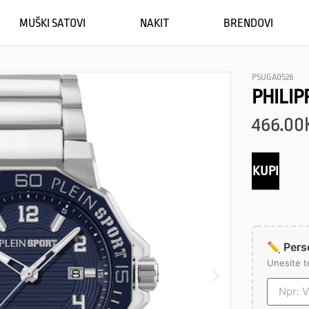
MUŠKI SATOVI
NAKIT
BRENDOVI
PSUGA0526
PHILIP
466.00
KUPI
✏️ Perso
Unesite t