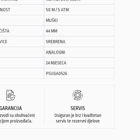
NOST
50 M / 5 ATM
MUŠKI
ĆIŠTA
44 MM
VICE
SREBRENA
ANALOGNI
24 MJESECA
PSUGA0526
GARANCIJA
SERVIS
izvodi su obuhvaćeni
Osiguran je brz i kvalitetan
cijom proizvođača.
servis te rezervni djelove