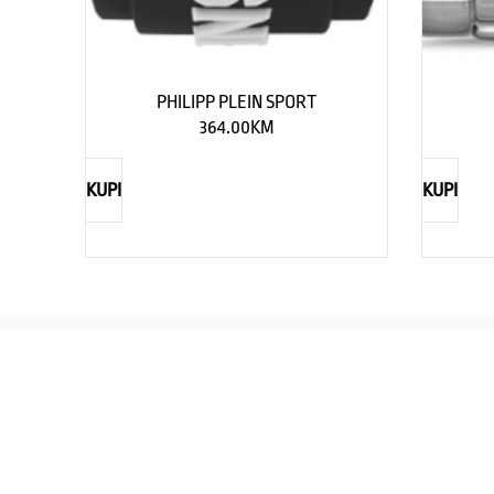
PHILIPP PLEIN SPORT
364.00
KM
KUPI
KUPI
REBECCA
Savršen nakit za svaku ženu