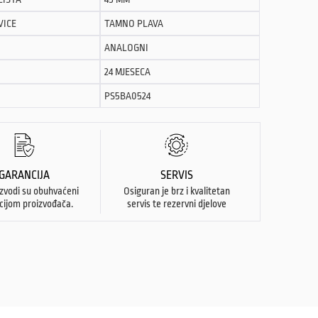
VICE
TAMNO PLAVA
ANALOGNI
24 MJESECA
PS5BA0524
GARANCIJA
SERVIS
izvodi su obuhvaćeni
Osiguran je brz i kvalitetan
cijom proizvođača.
servis te rezervni djelove