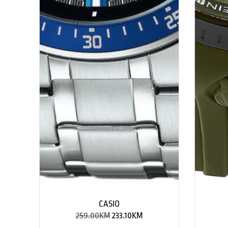
CASIO
259.00
KM
233.10
KM