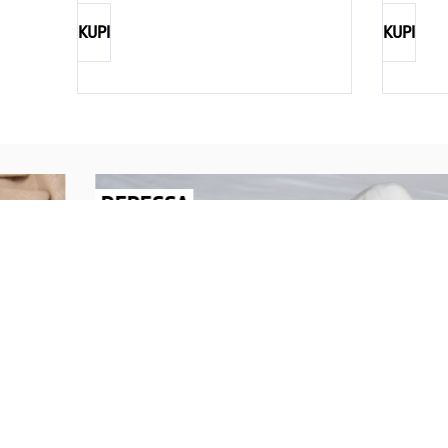
KUPI
KUPI
REBECCA
Savršen nakit za svaku ženu