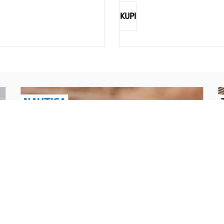
KUPI
NAUTICA
Explorations have no limits
I