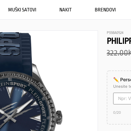
MUŠKI SATOVI
NAKIT
BRENDOVI
PS5BA0524
PHILIP
322.00
✏️ Perso
Unesite t
0
/20