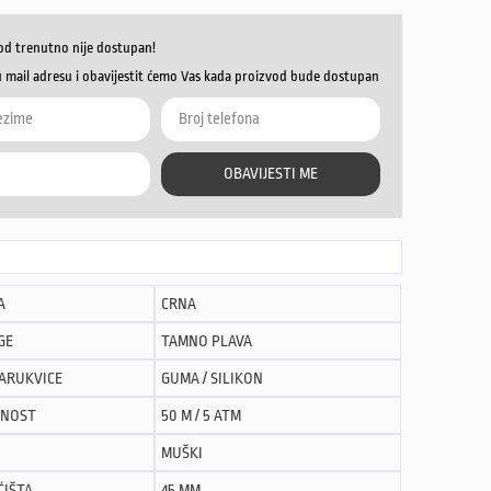
od trenutno nije dostupan!
u mail adresu i obavijestit ćemo Vas kada proizvod bude dostupan
OBAVIJESTI ME
A
CRNA
GE
TAMNO PLAVA
NARUKVICE
GUMA / SILIKON
NOST
50 M / 5 ATM
MUŠKI
ĆIŠTA
45 MM