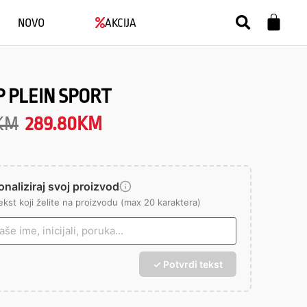
NOVO
AKCIJA
P PLEIN SPORT
KM
289.80
KM
naliziraj svoj proizvod
ekst koji želite na proizvodu (max 20 karaktera)
✓ Potvrdi tekst