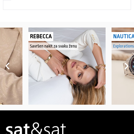
REBECCA
NAUTIC
Savršen nakit za svaku ženu
Explorations