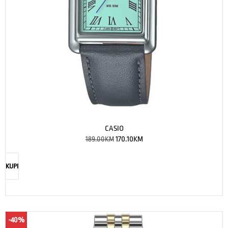
CASIO
189.00
KM
170.10
KM
KUPI
-40%