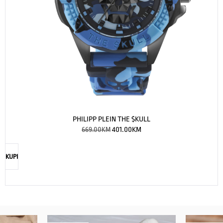
PHILIPP PLEIN THE $KULL
669.00
KM
401.00
KM
KUPI