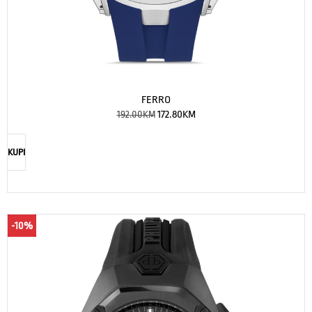
FERRO
192.00
KM
172.80
KM
KUPI
-10%