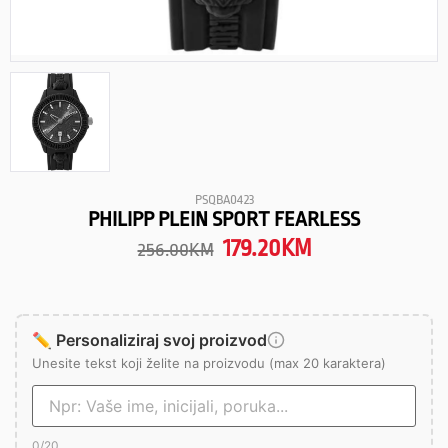
PSQBA0423
PHILIPP PLEIN SPORT FEARLESS
179.20
KM
256.00
KM
✏️ Personaliziraj svoj proizvod
Unesite tekst koji želite na proizvodu (max 20 karaktera)
0
/20