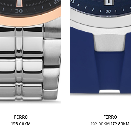
FERRO
FERRO
195.00
KM
192.00
KM
172.80
KM