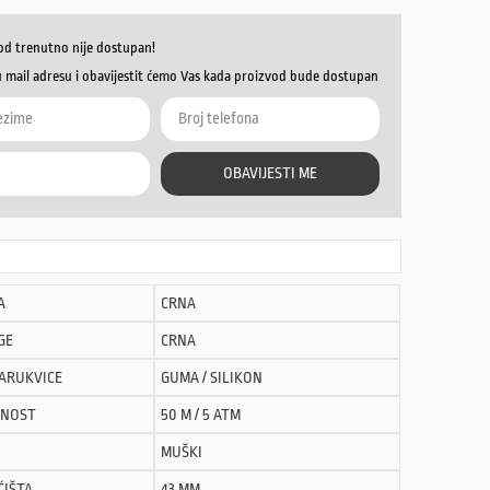
od trenutno nije dostupan!
u mail adresu i obavijestit ćemo Vas kada proizvod bude dostupan
OBAVIJESTI ME
A
CRNA
GE
CRNA
NARUKVICE
GUMA / SILIKON
NOST
50 M / 5 ATM
MUŠKI
ĆIŠTA
43 MM