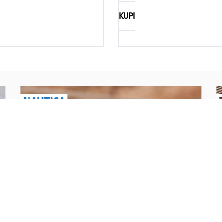
KUPI
NAUTICA
Explorations have no limits
I