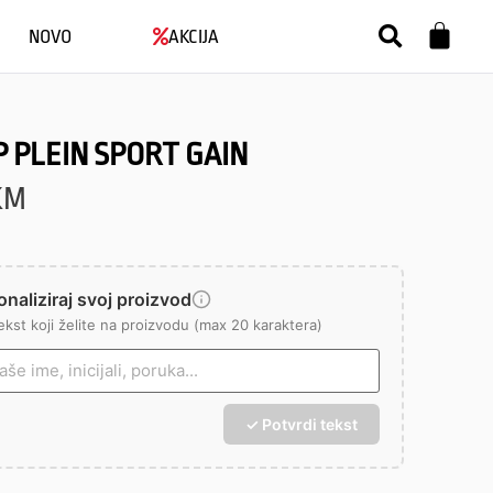
NOVO
AKCIJA
P PLEIN SPORT GAIN
KM
naliziraj svoj proizvod
ekst koji želite na proizvodu (max 20 karaktera)
✓ Potvrdi tekst