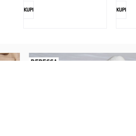
KUPI
KUPI
REBECCA
Savršen nakit za svaku ženu