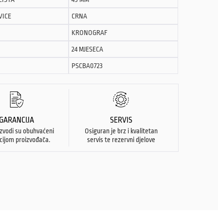
VICE
CRNA
KRONOGRAF
24 MJESECA
PSCBA0723
GARANCIJA
SERVIS
izvodi su obuhvaćeni
Osiguran je brz i kvalitetan
cijom proizvođača.
servis te rezervni djelove