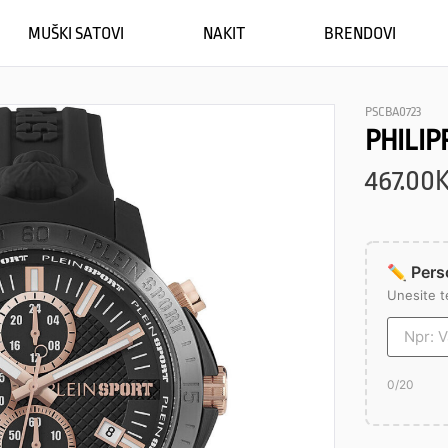
MUŠKI SATOVI
NAKIT
BRENDOVI
PSCBA0723
PHILIP
467.00
✏️ Perso
Unesite t
0
/20