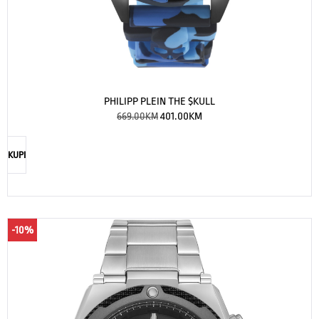
PHILIPP PLEIN THE $KULL
669.00
KM
401.00
KM
KUPI
-10%