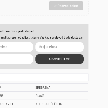
✓ Potvrdi tekst
od trenutno nije dostupan!
u mail adresu i obavijestit ćemo Vas kada proizvod bude dostupan
OBAVIJESTI ME
A
SREBRENA
GE
PLAVA
NARUKVICE
NEHRĐAJUĆI ČELIK