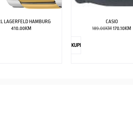
L LAGERFELD HAMBURG
CASIO
410.00
KM
189.00
KM
170.10
KM
KUPI
NAUTICA
Explorations have no limits
I