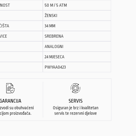
NOST
50 M / 5 ATM
ŽENSKI
ĆIŠTA
34 MM
VICE
SREBRENA
ANALOGNI
24 MJESECA
PWYAA0423
GARANCIJA
SERVIS
izvodi su obuhvaćeni
Osiguran je brz i kvalitetan
cijom proizvođača.
servis te rezervni djelove