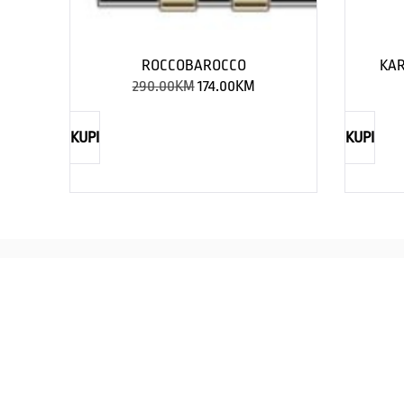
ROCCOBAROCCO
KAR
290.00
KM
174.00
KM
KUPI
KUPI
REBECCA
Savršen nakit za svaku ženu