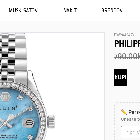
MUŠKI SATOVI
NAKIT
BRENDOVI
PWYAA0423
PHILIP
790.00
KUPI
✏️ Perso
Unesite t