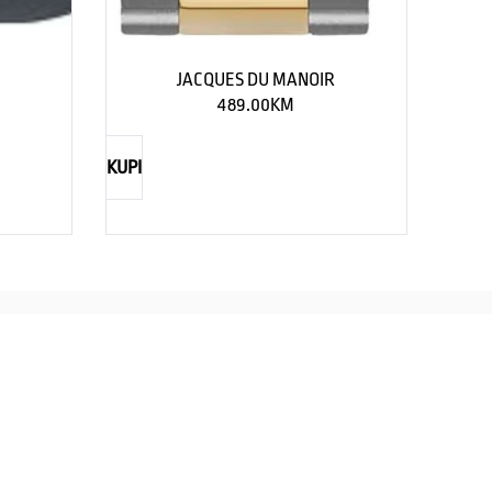
JACQUES DU MANOIR
489.00
KM
KUPI
TIMEX
CASIO
straži eleganciju za njega
Savršenst