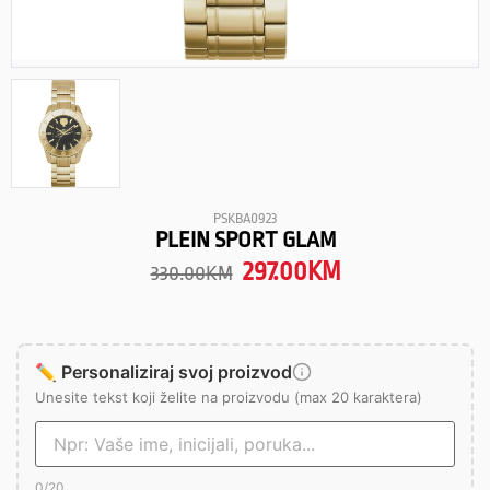
PSKBA0923
PLEIN SPORT GLAM
297.00
KM
330.00
KM
✏️ Personaliziraj svoj proizvod
Unesite tekst koji želite na proizvodu (max 20 karaktera)
0
/20