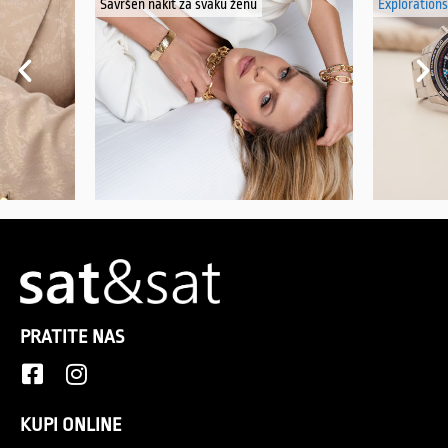
Savršen nakit za svaku ženu
Explorations
PRATITE NAS
KUPI ONLINE