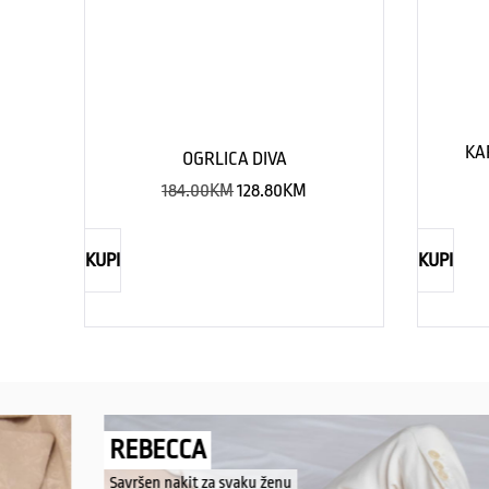
KA
OGRLICA DIVA
184.00
KM
128.80
KM
KUPI
KUPI
REBECCA
Savršen nakit za svaku ženu