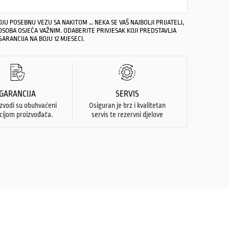
OJU POSEBNU VEZU SA NAKITOM … NEKA SE VAŠ NAJBOLJI PRIJATELJ,
OSOBA OSJEĆA VAŽNIM. ODABERITE PRIVJESAK KOJI PREDSTAVLJA
GARANCIJA NA BOJU 12 MJESECI.
GARANCIJA
SERVIS
izvodi su obuhvaćeni
Osiguran je brz i kvalitetan
cijom proizvođača.
servis te rezervni djelove