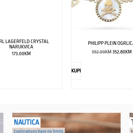
RL LAGERFELD CRYSTAL
PHILIPP PLEIN OGRLI
NARUKVICA
392.00
KM
352.80
KM
173.00
KM
KUPI
NAUTICA
Explorations have no limits
I