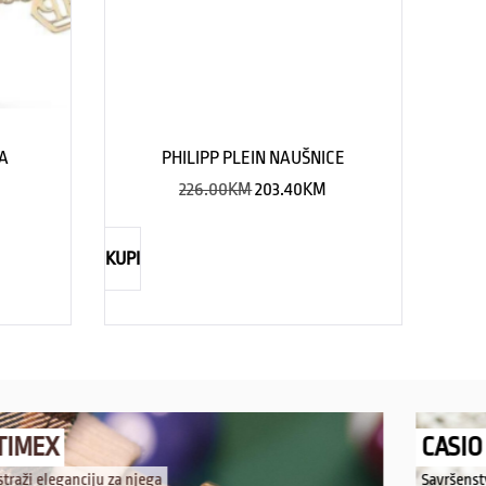
CA
PHILIPP PLEIN NAUŠNICE
226.00
KM
203.40
KM
KUPI
TIMEX
CASIO
straži eleganciju za njega
Savršenst