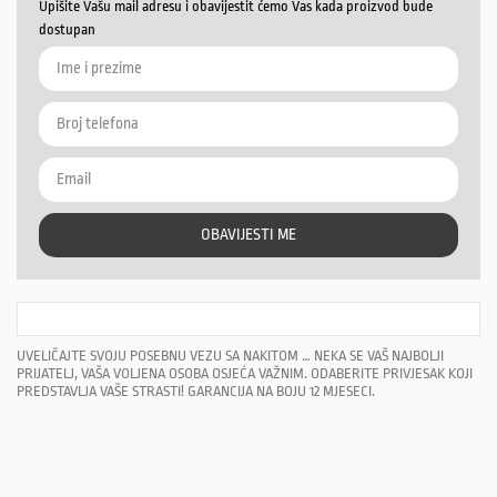
Upišite Vašu mail adresu i obavijestit ćemo Vas kada proizvod bude
dostupan
OBAVIJESTI ME
UVELIČAJTE SVOJU POSEBNU VEZU SA NAKITOM … NEKA SE VAŠ NAJBOLJI
PRIJATELJ, VAŠA VOLJENA OSOBA OSJEĆA VAŽNIM. ODABERITE PRIVJESAK KOJI
PREDSTAVLJA VAŠE STRASTI! GARANCIJA NA BOJU 12 MJESECI.