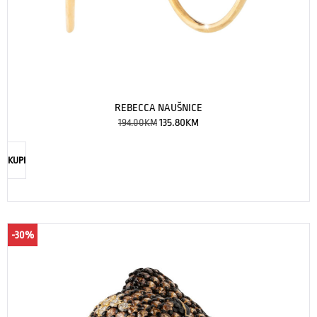
REBECCA NAUŠNICE
194.00
KM
135.80
KM
KUPI
-30%