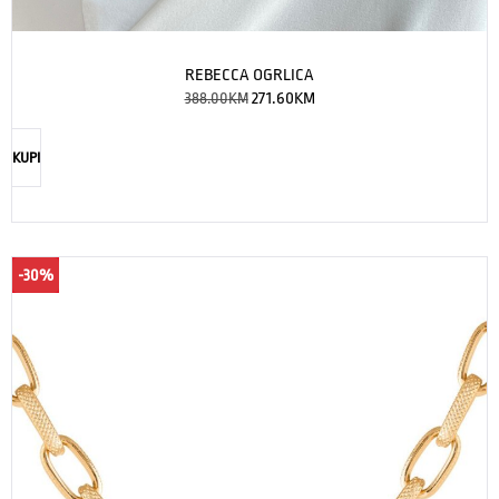
REBECCA OGRLICA
388.00
KM
271.60
KM
KUPI
-30%