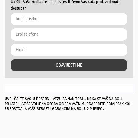
Upišite Vašu mail adresu i obavijestit ćemo Vas kada proizvod bude
dostupan
OBAVIJESTI ME
UVELIČAJTE SVOJU POSEBNU VEZU SA NAKITOM … NEKA SE VAŠ NAJBOLJI
PRIJATELJ, VAŠA VOLJENA OSOBA OSJEĆA VAŽNIM. ODABERITE PRIVJESAK KOJI
PREDSTAVLJA VAŠE STRASTI! GARANCIJA NA BOJU 12 MJESECI.