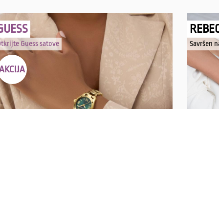
GUESS
REBE
tkrijte Guess satove
Savršen n
AKCIJA