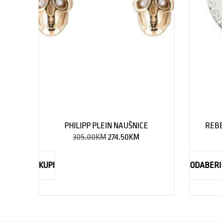
PHILIPP PLEIN NAUŠNICE
REBE
305.00
KM
274.50
KM
KUPI
ODABERI 