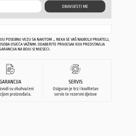
OBAVIJESTI ME
OJU POSEBNU VEZU SA NAKITOM … NEKA SE VAŠ NAJBOLJI PRIJATELJ,
OSOBA OSJEĆA VAŽNIM. ODABERITE PRIVJESAK KOJI PREDSTAVLJA
GARANCIJA NA BOJU 12 MJESECI.
GARANCIJA
SERVIS
izvodi su obuhvaćeni
Osiguran je brz i kvalitetan
cijom proizvođača.
servis te rezervni djelove