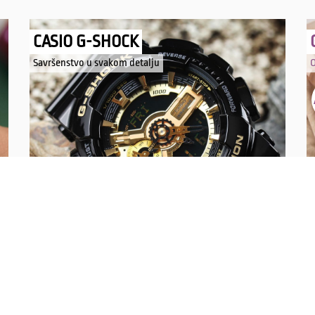
CASIO G-SHOCK
Savršenstvo u svakom detalju
O