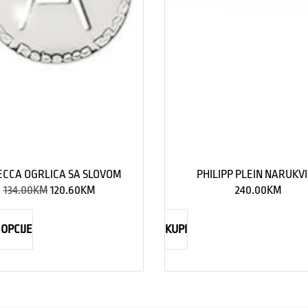
CCA OGRLICA SA SLOVOM
PHILIPP PLEIN NARUKV
134.00
KM
120.60
KM
240.00
KM
OPCIJE
KUPI