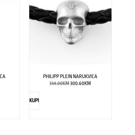
ICA
PHILIPP PLEIN NARUKVICA
334.00
KM
300.60
KM
KUPI