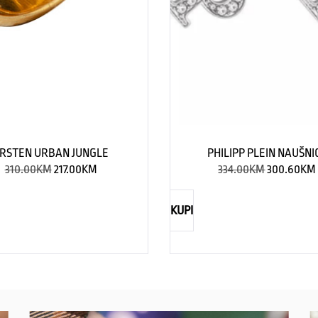
RSTEN URBAN JUNGLE
PHILIPP PLEIN NAUŠNI
310.00
KM
217.00
KM
334.00
KM
300.60
KM
KUPI