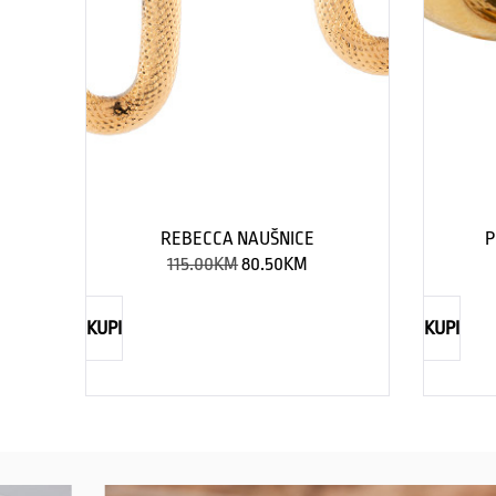
REBECCA NAUŠNICE
P
115.00
KM
80.50
KM
KUPI
KUPI