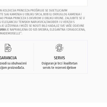
A KOLEKCIJA PRINCEZA PROŠIRUJE SE SVJETLUCAVIM
TE SJAJ KAMENJA U OBLIKU SRCA, BOB ILI OKRUGLOG KAMENJA I
KAO PRAVA PRINCEZA S OKVIROM U OBLIKU KRUNE. ZALJUBITE SE U
ELEGANCIJU TENISKIH NARUKVICA,TAKOĐER I U VERZIJI S
JE LEŽERNIJA I MOŽE SE NOSITI BILO KADA,UZ SVE VAŠE ODJEVNE
IANA
JE NAPRAVLJENA OD 925 SREBRA, ELEGANTNA I DRAGOCJENA,
“MADEMOISELLE”.
GARANCIJA
SERVIS
izvodi su obuhvaćeni
Osiguran je brz i kvalitetan
cijom proizvođača.
servis te rezervni djelove