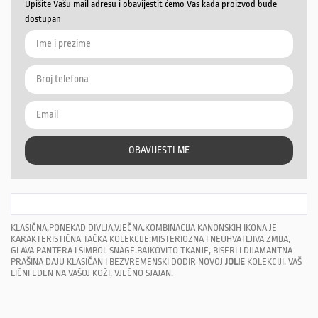
Upišite Vašu mail adresu i obavijestit ćemo Vas kada proizvod bude
dostupan
OBAVIJESTI ME
KLASIČNA,PONEKAD DIVLJA,VJEČNA.KOMBINACIJA KANONSKIH IKONA JE
KARAKTERISTIČNA TAČKA KOLEKCIJE:MISTERIOZNA I NEUHVATLJIVA ZMIJA,
GLAVA PANTERA I SIMBOL SNAGE.BAJKOVITO TKANJE, BISERI I DIJAMANTNA
PRAŠINA DAJU KLASIČAN I BEZVREMENSKI DODIR NOVOJ
JOLIE
KOLEKCIJI. VAŠ
LIČNI EDEN NA VAŠOJ KOŽI, VJEČNO SJAJAN.