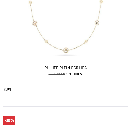
PHILIPP PLEIN OGRLICA
589.00
KM
530.10
KM
KUPI
-30%