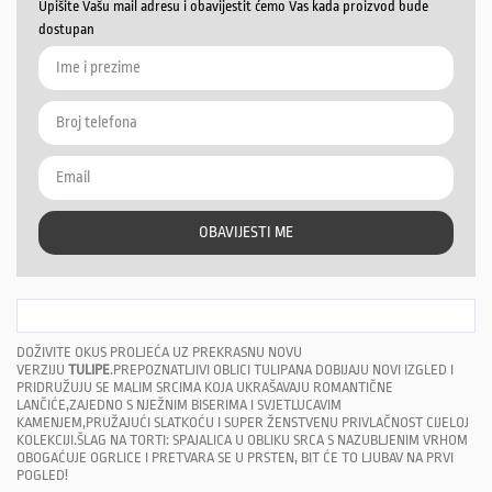
Upišite Vašu mail adresu i obavijestit ćemo Vas kada proizvod bude
dostupan
OBAVIJESTI ME
DOŽIVITE OKUS PROLJEĆA UZ PREKRASNU NOVU
VERZIJU
TULIPE
.PREPOZNATLJIVI OBLICI TULIPANA DOBIJAJU NOVI IZGLED I
PRIDRUŽUJU SE MALIM SRCIMA KOJA UKRAŠAVAJU ROMANTIČNE
LANČIĆE,ZAJEDNO S NJEŽNIM BISERIMA I SVJETLUCAVIM
KAMENJEM,PRUŽAJUĆI SLATKOĆU I SUPER ŽENSTVENU PRIVLAČNOST CIJELOJ
KOLEKCIJI.ŠLAG NA TORTI: SPAJALICA U OBLIKU SRCA S NAZUBLJENIM VRHOM
OBOGAĆUJE OGRLICE I PRETVARA SE U PRSTEN, BIT ĆE TO LJUBAV NA PRVI
POGLED!