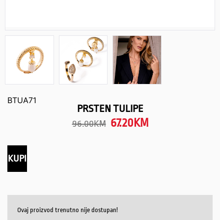
BTUA71
PRSTEN TULIPE
67.20
KM
96.00
KM
KUPI
Ovaj proizvod trenutno nije dostupan!