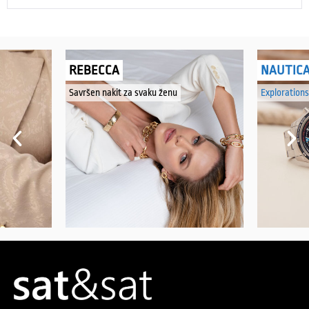
REBECCA
NAUTIC
Savršen nakit za svaku ženu
Explorations