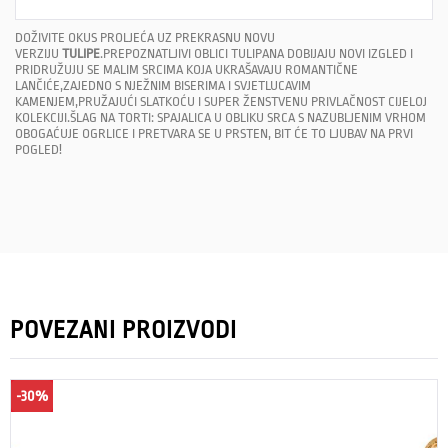
DOŽIVITE OKUS PROLJEĆA UZ PREKRASNU NOVU
VERZIJU
TULIPE
.PREPOZNATLJIVI OBLICI TULIPANA DOBIJAJU NOVI IZGLED I
PRIDRUŽUJU SE MALIM SRCIMA KOJA UKRAŠAVAJU ROMANTIČNE
LANČIĆE,ZAJEDNO S NJEŽNIM BISERIMA I SVJETLUCAVIM
KAMENJEM,PRUŽAJUĆI SLATKOĆU I SUPER ŽENSTVENU PRIVLAČNOST CIJELOJ
KOLEKCIJI.ŠLAG NA TORTI: SPAJALICA U OBLIKU SRCA S NAZUBLJENIM VRHOM
OBOGAĆUJE OGRLICE I PRETVARA SE U PRSTEN, BIT ĆE TO LJUBAV NA PRVI
POGLED!
POVEZANI PROIZVODI
-30%