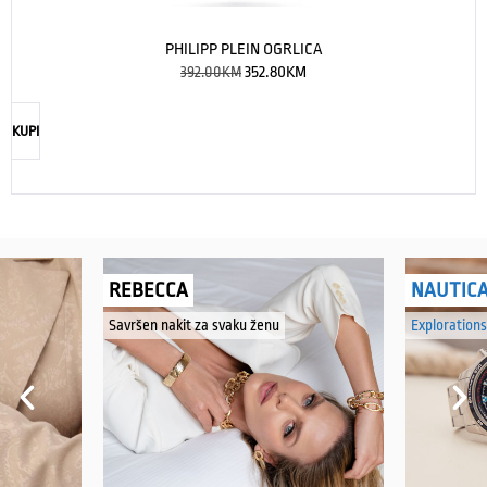
PHILIPP PLEIN OGRLICA
392.00
KM
352.80
KM
KUPI
REBECCA
NAUTIC
Savršen nakit za svaku ženu
Explorations