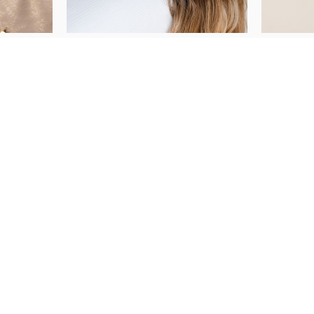
PRATITE NAS
KUPI ONLINE
Ženski satovi
Muški satovi
Nakit
Novo
Akcija