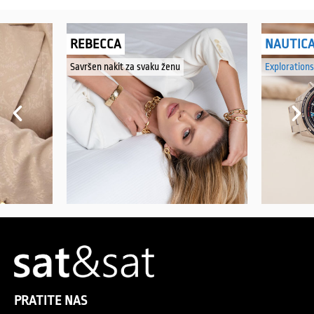
REBECCA
NAUTIC
Savršen nakit za svaku ženu
Explorations
PRATITE NAS