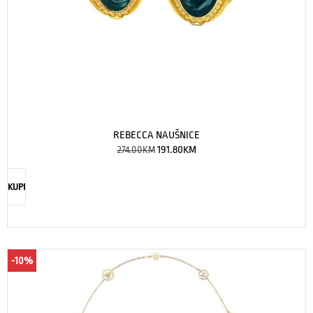
REBECCA NAUŠNICE
274.00
KM
191.80
KM
KUPI
-10%