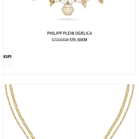
PHILIPP PLEIN OGRLICA
577.00
KM
519.30
KM
KUPI