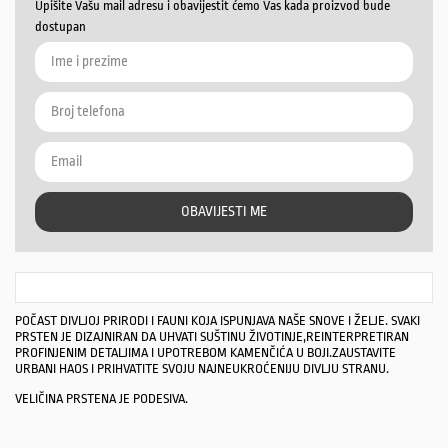
Upišite Vašu mail adresu i obavijestit ćemo Vas kada proizvod bude
dostupan
OBAVIJESTI ME
POČAST DIVLJOJ PRIRODI I FAUNI KOJA ISPUNJAVA NAŠE SNOVE I ŽELJE. SVAKI
PRSTEN JE DIZAJNIRAN DA UHVATI SUŠTINU ŽIVOTINJE,REINTERPRETIRAN
PROFINJENIM DETALJIMA I UPOTREBOM KAMENČIĆA U BOJI.ZAUSTAVITE
URBANI HAOS I PRIHVATITE SVOJU NAJNEUKROĆENIJU DIVLJU STRANU.
VELIČINA PRSTENA JE PODESIVA.