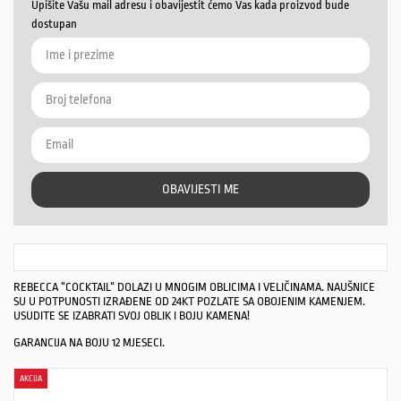
Upišite Vašu mail adresu i obavijestit ćemo Vas kada proizvod bude
dostupan
OBAVIJESTI ME
REBECCA “COCKTAIL“ DOLAZI U MNOGIM OBLICIMA I VELIČINAMA. NAUŠNICE
SU U POTPUNOSTI IZRAĐENE OD 24KT POZLATE SA OBOJENIM KAMENJEM.
USUDITE SE IZABRATI SVOJ OBLIK I BOJU KAMENA!
GARANCIJA NA BOJU 12 MJESECI.
AKCIJA