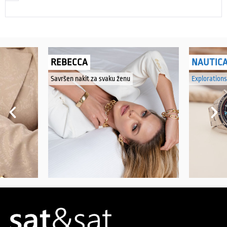
REBECCA
NAUTIC
Savršen nakit za svaku ženu
Explorations