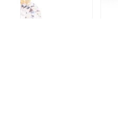
NAUŠNICE DIANA
PH
115.00
KM
80.50
KM
KUPI
KUPI