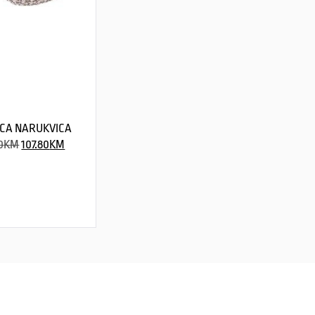
CA NARUKVICA
0
KM
107.80
KM