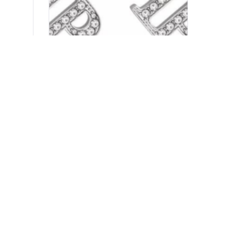
CE
PHILIPP PLEIN NAUŠNICE
334.00
KM
300.60
KM
KUPI