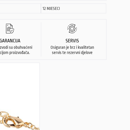
12 MJESECI
GARANCIJA
SERVIS
izvodi su obuhvaćeni
Osiguran je brz i kvalitetan
cijom proizvođača.
servis te rezervni djelove