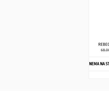
REBEC
68.0
NEMA NA S