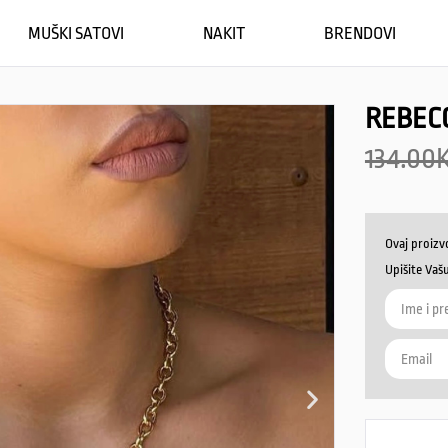
MUŠKI SATOVI
NAKIT
BRENDOVI
REBEC
134.00
Ovaj proizv
Upišite Vaš