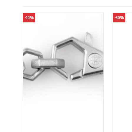
-10%
-30%