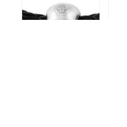
PHILIPP PLEIN NARUKVICA
334.00
KM
300.60
KM
KUPI
KUPI