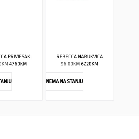
CA PRIVJESAK
REBECCA NARUKVICA
0
KM
47.60
KM
96.00
KM
67.20
KM
TANJU
NEMA NA STANJU