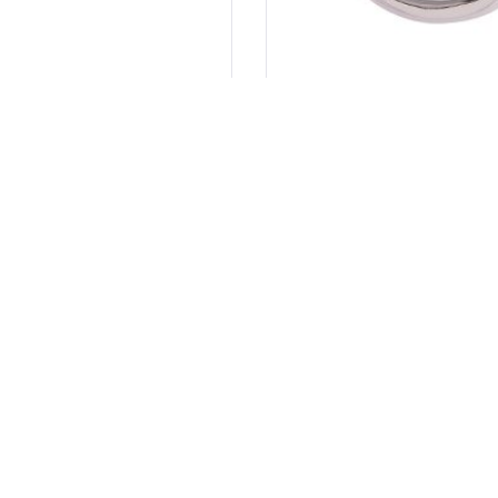
REBECCA OGRLICA
OGRLICA DIVA
184.00
KM
128.80
KM
184.00
KM
128.80
KM
KUPI