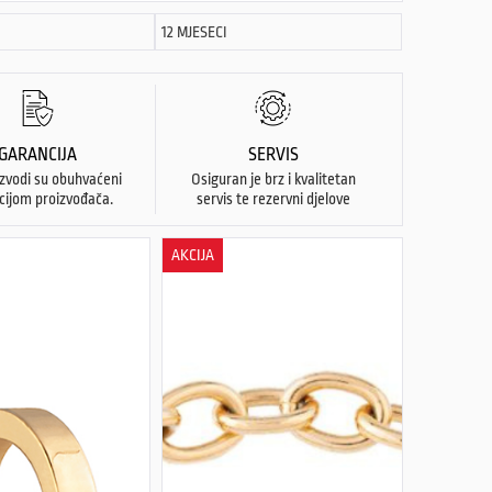
12 MJESECI
GARANCIJA
SERVIS
izvodi su obuhvaćeni
Osiguran je brz i kvalitetan
cijom proizvođača.
servis te rezervni djelove
AKCIJA