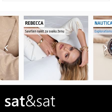
REBECCA
NAUTIC
Savršen nakit za svaku ženu
Explorations