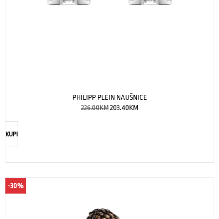
PHILIPP PLEIN NAUŠNICE
226.00
KM
203.40
KM
KUPI
-30%