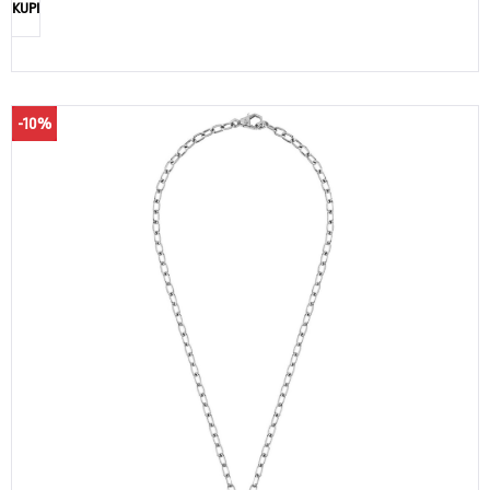
KUPI
-10%