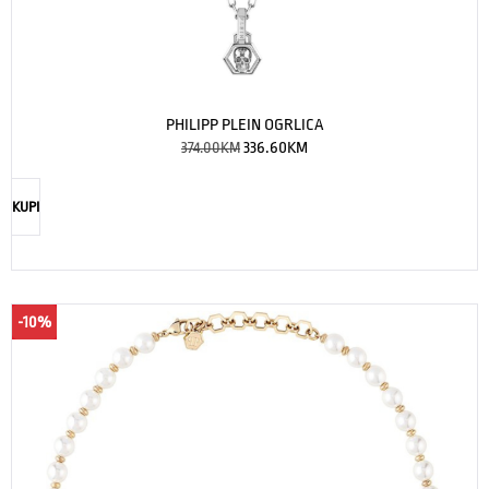
PHILIPP PLEIN OGRLICA
374.00
KM
336.60
KM
KUPI
-10%