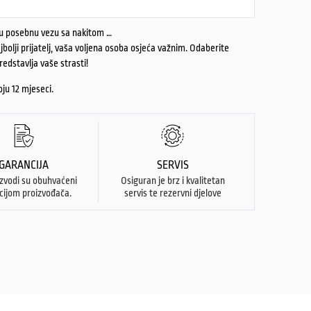
ju posebnu vezu sa nakitom …
bolji prijatelj, vaša voljena osoba osjeća važnim. Odaberite
predstavlja vaše strasti!
ju 12 mjeseci.
GARANCIJA
SERVIS
izvodi su obuhvaćeni
Osiguran je brz i kvalitetan
cijom proizvođača.
servis te rezervni djelove