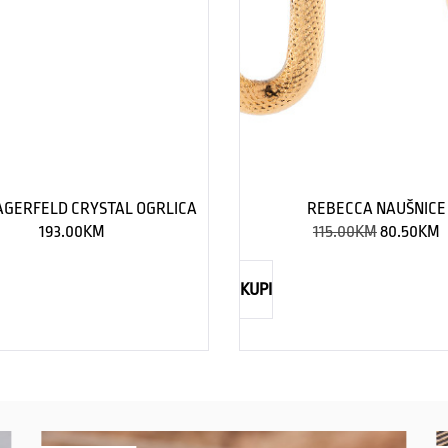
AGERFELD CRYSTAL OGRLICA
REBECCA NAUŠNICE
193.00
KM
115.00
KM
80.50
KM
KUPI