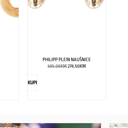
PHILIPP PLEIN NAUŠNICE
305.00
KM
274.50
KM
KUPI