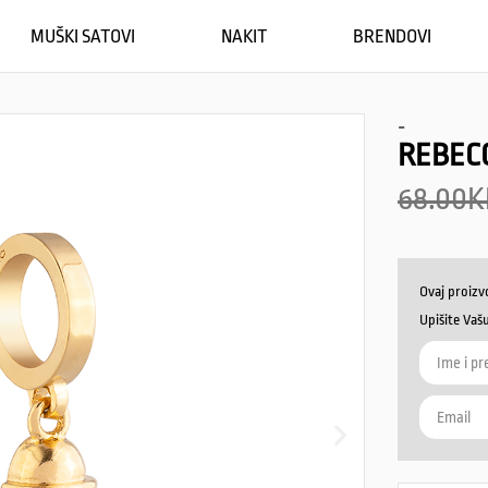
MUŠKI SATOVI
NAKIT
BRENDOVI
-
REBECC
68.00
K
Ovaj proizv
Upišite Vaš