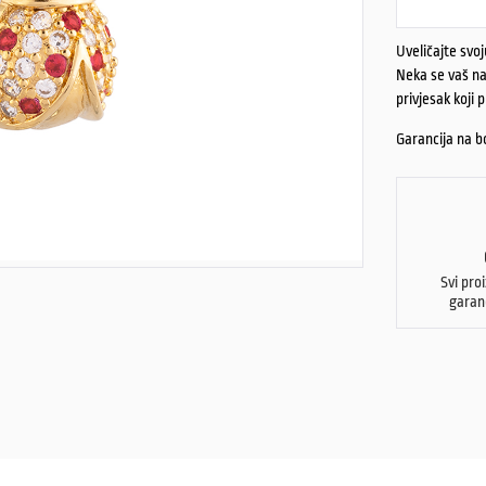
Uveličajte svo
Neka se vaš naj
privjesak koji 
Garancija na bo
Svi pro
garan