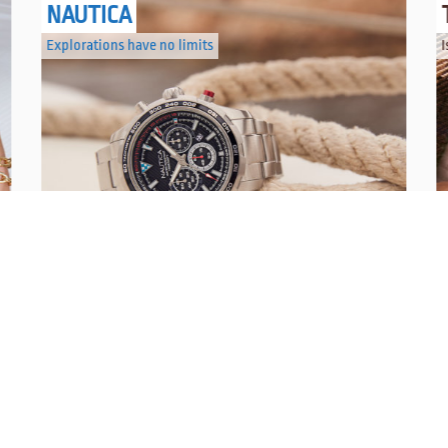
NAUTICA
Explorations have no limits
I