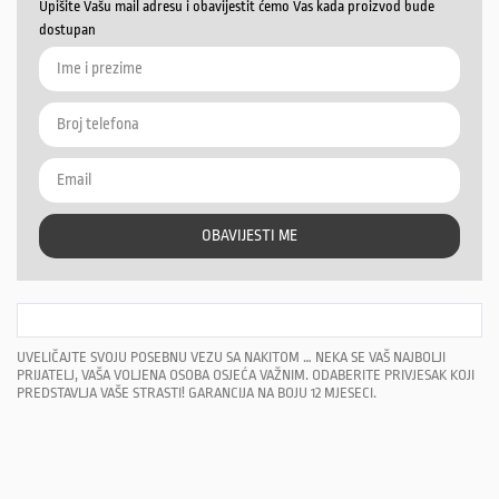
Upišite Vašu mail adresu i obavijestit ćemo Vas kada proizvod bude
dostupan
OBAVIJESTI ME
UVELIČAJTE SVOJU POSEBNU VEZU SA NAKITOM … NEKA SE VAŠ NAJBOLJI
PRIJATELJ, VAŠA VOLJENA OSOBA OSJEĆA VAŽNIM. ODABERITE PRIVJESAK KOJI
PREDSTAVLJA VAŠE STRASTI! GARANCIJA NA BOJU 12 MJESECI.