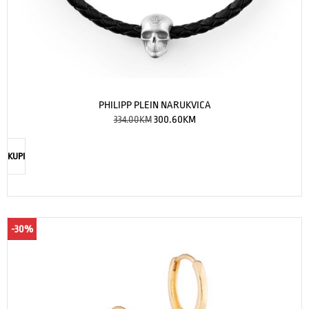
PHILIPP PLEIN NARUKVICA
334.00
KM
300.60
KM
KUPI
-30%