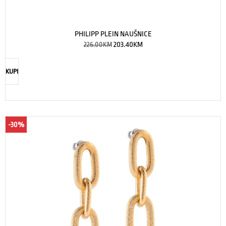
PHILIPP PLEIN NAUŠNICE
226.00
KM
203.40
KM
KUPI
-30%