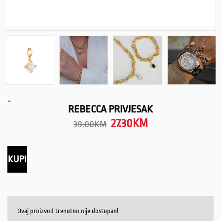
-
REBECCA PRIVJESAK
27.30
KM
39.00
KM
KUPI
Ovaj proizvod trenutno nije dostupan!