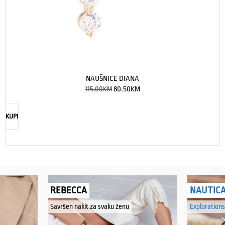
NAUŠNICE DIANA
115.00
KM
80.50
KM
KUPI
REBECCA
NAUTIC
Savršen nakit za svaku ženu
Explorations