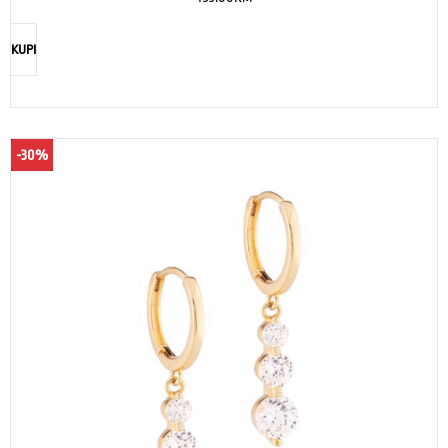
KUPI
-30%