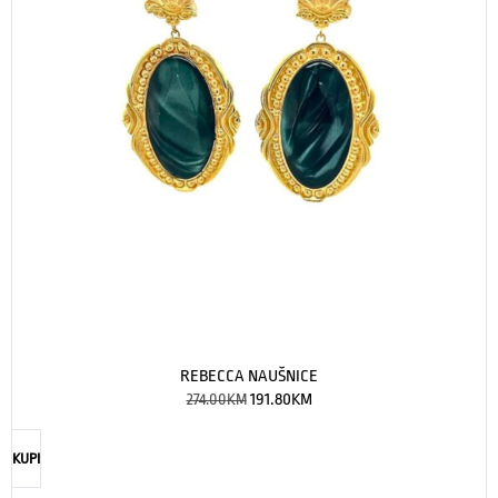
REBECCA NAUŠNICE
274.00
KM
191.80
KM
KUPI