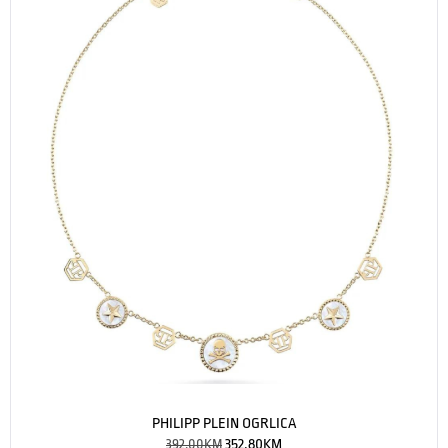
PHILIPP PLEIN OGRLICA
392.00
KM
352.80
KM