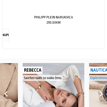
PHILIPP PLEIN NARUKVICA
290.00
KM
KUPI
REBECCA
NAUTIC
Savršen nakit za svaku ženu
Explorations