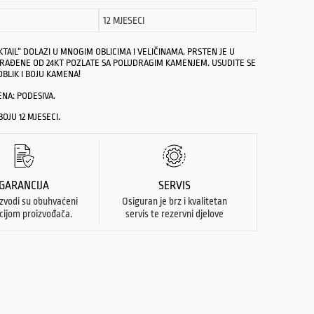
12 MJESECI
TAIL“ DOLAZI U MNOGIM OBLICIMA I VELIČINAMA. PRSTEN JE U
ZRAĐENE OD 24KT POZLATE SA POLUDRAGIM KAMENJEM. USUDITE SE
OBLIK I BOJU KAMENA!
ENA: PODESIVA.
OJU 12 MJESECI.
GARANCIJA
SERVIS
izvodi su obuhvaćeni
Osiguran je brz i kvalitetan
cijom proizvođača.
servis te rezervni djelove