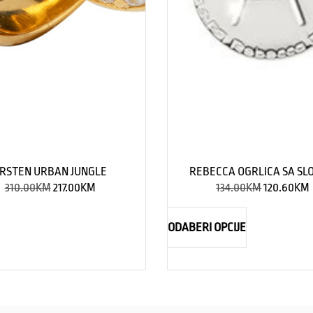
RSTEN URBAN JUNGLE
REBECCA OGRLICA SA S
310.00
KM
217.00
KM
134.00
KM
120.60
KM
ODABERI OPCIJE