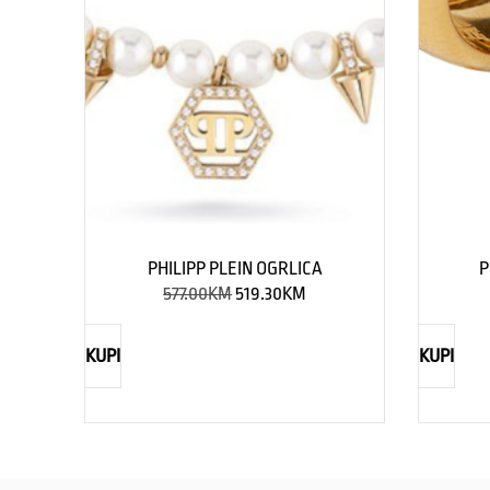
PHILIPP PLEIN OGRLICA
P
577.00
KM
519.30
KM
KUPI
KUPI