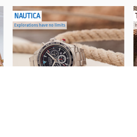
NAUTICA
Explorations have no limits
I