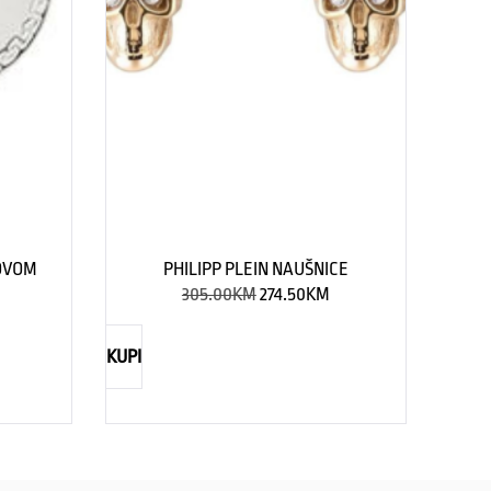
LOVOM
PHILIPP PLEIN NAUŠNICE
305.00
KM
274.50
KM
KUPI