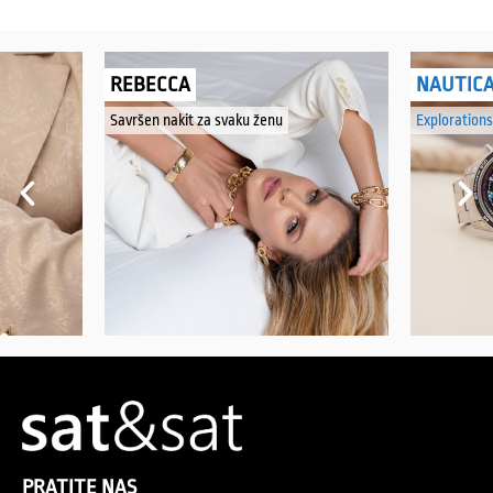
REBECCA
NAUTIC
Savršen nakit za svaku ženu
Explorations
PRATITE NAS