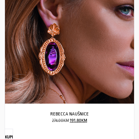
REBECCA NAUŠNICE
274.00
KM
191.80
KM
KUPI