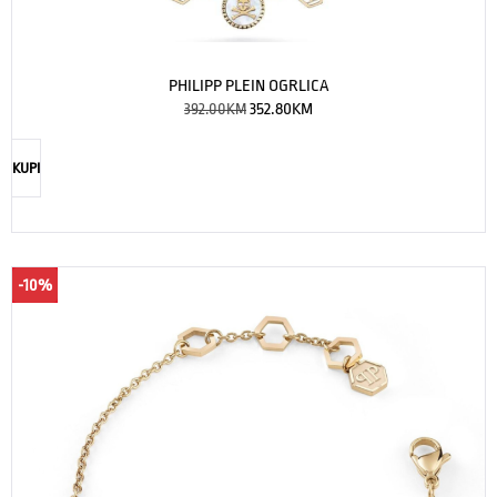
PHILIPP PLEIN OGRLICA
392.00
KM
352.80
KM
KUPI
-10%