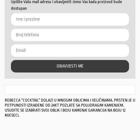
Upišite Vašu mail adresu i obavijestit ćemo Vas kada proizvod bude
dostupan
OBAVIJESTI ME
REBECCA “COCKTAIL“ DOLAZI U MNOGIM OBLICIMA I VELIČINAMA. PRSTEN JE U
POTPUNOSTI IZRAĐENE OD 24KT POZLATE SA POLUDRAGIM KAMENJEM.
USUDITE SE IZABRATI SVOJ OBLIK I BOJU KAMENA! GARANCIJA NA BOJU 12
MJESECI.