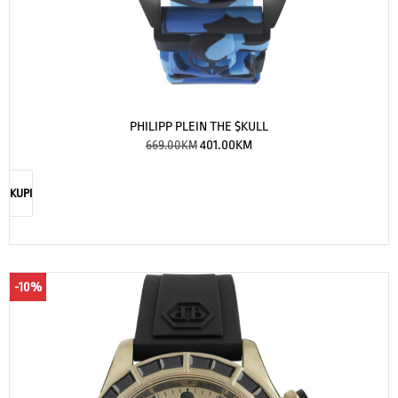
PHILIPP PLEIN THE $KULL
669.00
KM
401.00
KM
KUPI
-10%