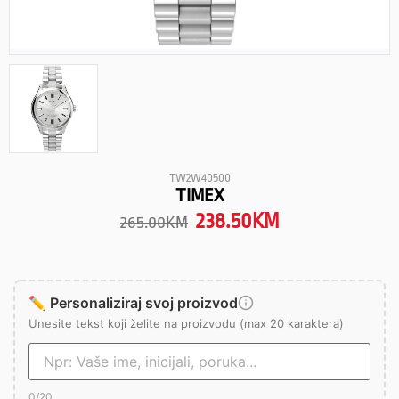
TW2W40500
TIMEX
238.50
KM
265.00
KM
✏️ Personaliziraj svoj proizvod
Unesite tekst koji želite na proizvodu (max 20 karaktera)
0
/20