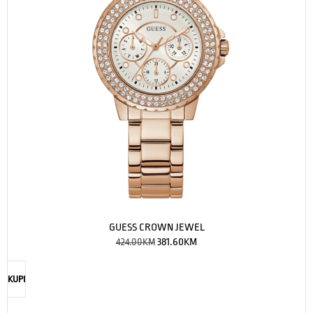
GUESS CROWN JEWEL
424.00
KM
381.60
KM
KUPI